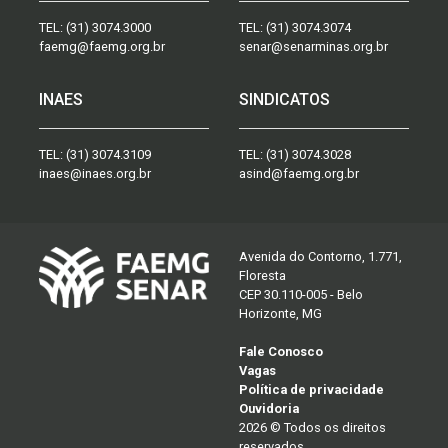
TEL:
(31) 3074.3000
TEL:
(31) 3074.3074
faemg@faemg.org.br
senar@senarminas.org.br
INAES
SINDICATOS
TEL:
(31) 3074.3109
TEL:
(31) 3074.3028
inaes@inaes.org.br
asind@faemg.org.br
Avenida do Contorno, 1.771,
Floresta
CEP 30.110-005 - Belo
Horizonte, MG
Fale Conosco
Vagas
Política de privacidade
Ouvidoria
2026 © Todos os direitos
reservados.