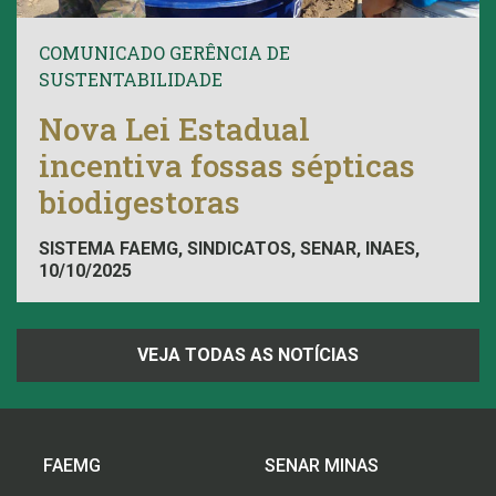
COMUNICADO GERÊNCIA DE
SUSTENTABILIDADE
Nova Lei Estadual
incentiva fossas sépticas
biodigestoras
SISTEMA FAEMG, SINDICATOS, SENAR, INAES,
10/10/2025
FAEMG
VEJA TODAS AS NOTÍCIAS
FAEMG
SENAR MINAS