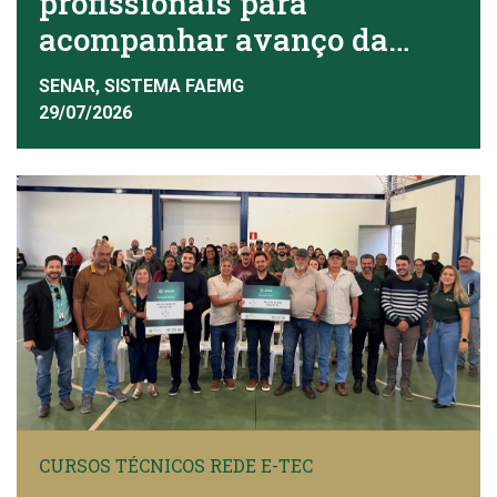
profissionais para
acompanhar avanço da
viticultura
SENAR, SISTEMA FAEMG
29/07/2026
CURSOS TÉCNICOS REDE E-TEC