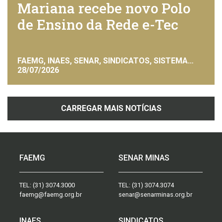
Mariana recebe novo Polo
de Ensino da Rede e-Tec
FAEMG, INAES, SENAR, SINDICATOS, SISTEMA
FAEMG
28/07/2026
CARREGAR MAIS NOTÍCIAS
FAEMG
SENAR MINAS
TEL:
(31) 3074.3000
TEL:
(31) 3074.3074
faemg@faemg.org.br
senar@senarminas.org.br
INAES
SINDICATOS