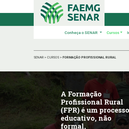
Conheça o SENAR
Cursos
I
SENAR
>
CURSOS
>
FORMAÇÃO PROFISSIONAL RURAL
A Formação
Profissional Rural
(FPR) é um process
educativo, não
formal,