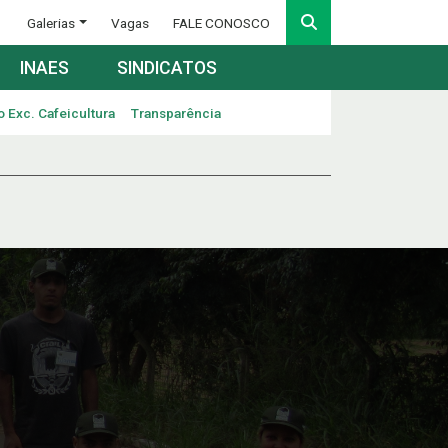
Galerias
Vagas
FALE CONOSCO
INAES
SINDICATOS
o Exc. Cafeicultura
Transparência