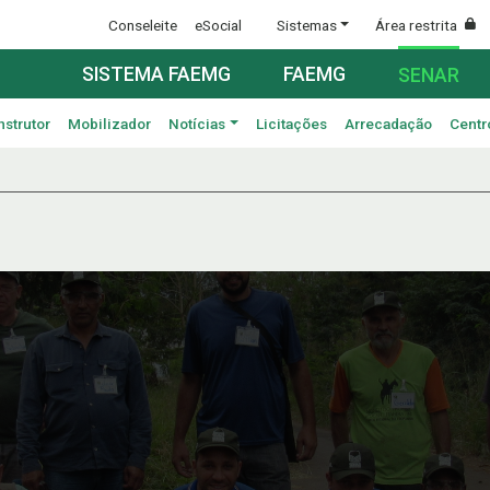
Conseleite
eSocial
Sistemas
Área restrita
SISTEMA FAEMG
FAEMG
SENAR
nstrutor
Mobilizador
Notícias
Licitações
Arrecadação
Centr
o