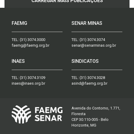
CARREGAR MAIS PUBLICAÇÕES
FAEMG
SENAR MINAS
TEL:
(31) 3074.3000
TEL:
(31) 3074.3074
faemg@faemg.org.br
senar@senarminas.org.br
INAES
SINDICATOS
TEL:
(31) 3074.3109
TEL:
(31) 3074.3028
inaes@inaes.org.br
asind@faemg.org.br
Avenida do Contorno, 1.771,
Floresta
CEP 30.110-005 - Belo
Horizonte, MG