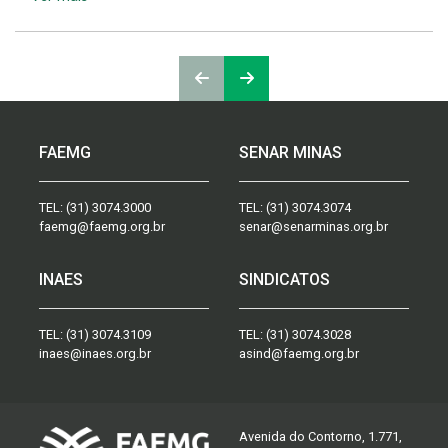
FAEMG
SENAR MINAS
TEL:
(31) 3074.3000
TEL:
(31) 3074.3074
faemg@faemg.org.br
senar@senarminas.org.br
INAES
SINDICATOS
TEL:
(31) 3074.3109
TEL:
(31) 3074.3028
inaes@inaes.org.br
asind@faemg.org.br
Avenida do Contorno, 1.771,