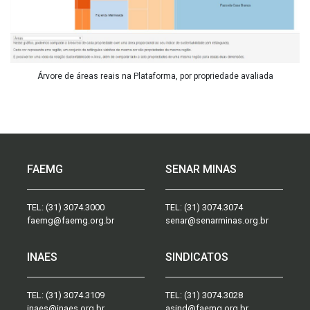
Árvore de áreas reais na Plataforma, por propriedade avaliada
FAEMG
SENAR MINAS
TEL:
(31) 3074.3000
TEL:
(31) 3074.3074
faemg@faemg.org.br
senar@senarminas.org.br
INAES
SINDICATOS
TEL:
(31) 3074.3109
TEL:
(31) 3074.3028
inaes@inaes.org.br
asind@faemg.org.br