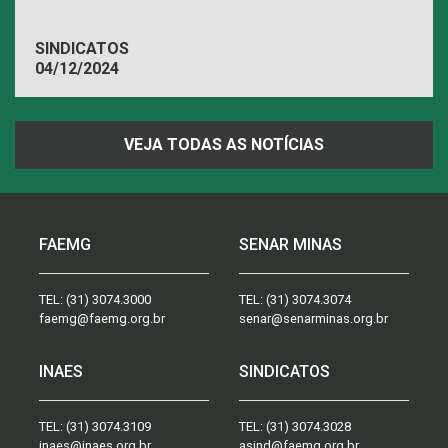
SINDICATOS
04/12/2024
VEJA TODAS AS NOTÍCIAS
FAEMG
SENAR MINAS
TEL:
(31) 3074.3000
TEL:
(31) 3074.3074
faemg@faemg.org.br
senar@senarminas.org.br
INAES
SINDICATOS
TEL:
(31) 3074.3109
TEL:
(31) 3074.3028
inaes@inaes.org.br
asind@faemg.org.br