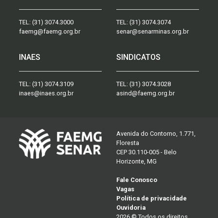
TEL:
(31) 3074.3000
TEL:
(31) 3074.3074
faemg@faemg.org.br
senar@senarminas.org.br
INAES
SINDICATOS
TEL:
(31) 3074.3109
TEL:
(31) 3074.3028
inaes@inaes.org.br
asind@faemg.org.br
Avenida do Contorno, 1.771,
Floresta
CEP 30.110-005 - Belo
Horizonte, MG
Fale Conosco
Vagas
Política de privacidade
Ouvidoria
2026 © Todos os direitos